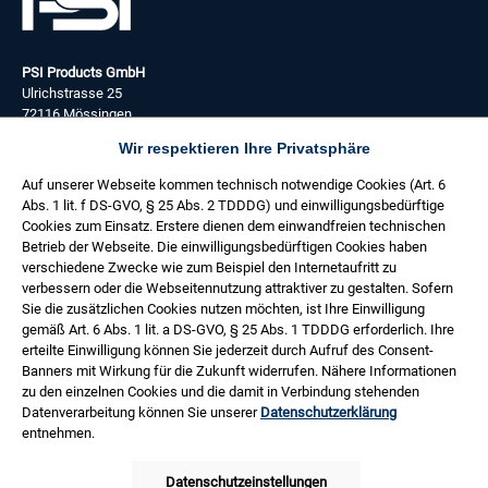
PSI Products GmbH
Ulrichstrasse 25
72116 Mössingen
Wir respektieren Ihre Privatsphäre
+49 (0) 7473 3781 0
Auf unserer Webseite kommen technisch notwendige Cookies (Art. 6
Täglich:
Abs. 1 lit. f DS-GVO, § 25 Abs. 2 TDDDG) und einwilligungsbedürftige
08:00 - 17:00 Uhr
Cookies zum Einsatz. Erstere dienen dem einwandfreien technischen
Freitag:
Betrieb der Webseite. Die einwilligungsbedürftigen Cookies haben
08:00 - 14:30 Uhr
verschiedene Zwecke wie zum Beispiel den Internetaufritt zu
verbessern oder die Webseitennutzung attraktiver zu gestalten. Sofern
Service
Sie die zusätzlichen Cookies nutzen möchten, ist Ihre Einwilligung
gemäß Art. 6 Abs. 1 lit. a DS-GVO, § 25 Abs. 1 TDDDG erforderlich. Ihre
Informationen
erteilte Einwilligung können Sie jederzeit durch Aufruf des Consent-
Banners mit Wirkung für die Zukunft widerrufen. Nähere Informationen
Netzwerk
zu den einzelnen Cookies und die damit in Verbindung stehenden
Datenverarbeitung können Sie unserer
Datenschutzerklärung
Bezahlen
entnehmen.
Versand
Datenschutzeinstellungen