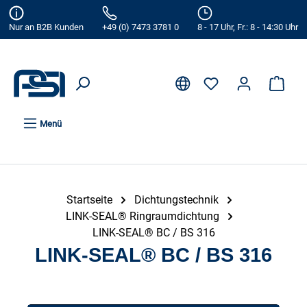
alt springen
Nur an B2B Kunden
+49 (0) 7473 3781 0
8 - 17 Uhr, Fr.: 8 - 14:30 Uhr
Menü
Startseite
Dichtungstechnik
LINK-SEAL® Ringraumdichtung
LINK-SEAL® BC / BS 316
LINK-SEAL® BC / BS 316