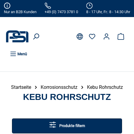
alt springen
Nur an B2B Kunden
+49 (0) 7473 3781 0
8 - 17 Uhr, Fr.: 8 - 14:30 Uhr
Menü
Startseite
Korrosionsschutz
Kebu Rohrschutz
KEBU ROHRSCHUTZ
Produkte filtern