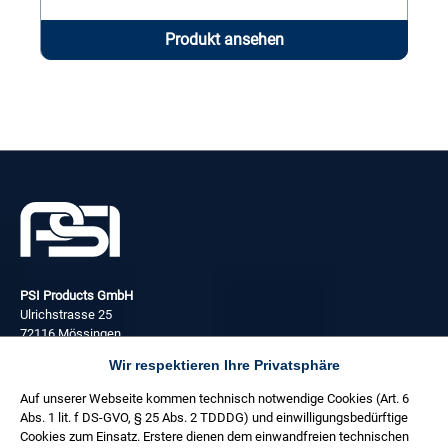
Produkt ansehen
PSI Products GmbH
Ulrichstrasse 25
72116 Mössingen
Wir respektieren Ihre Privatsphäre
+49 (0) 7473 3781 0
Auf unserer Webseite kommen technisch notwendige Cookies (Art. 6
Täglich:
Abs. 1 lit. f DS-GVO, § 25 Abs. 2 TDDDG) und einwilligungsbedürftige
08:00 - 17:00 Uhr
Cookies zum Einsatz. Erstere dienen dem einwandfreien technischen
Freitag: