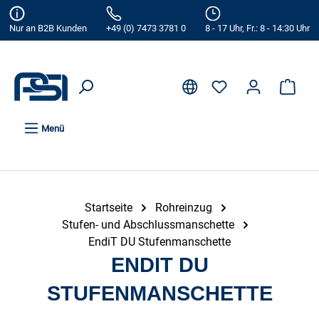
alt springen
Nur an B2B Kunden
+49 (0) 7473 3781 0
8 - 17 Uhr, Fr.: 8 - 14:30 Uhr
Menü
Startseite
Rohreinzug
Stufen- und Abschlussmanschette
EndiT DU Stufenmanschette
ENDIT DU
STUFENMANSCHETTE