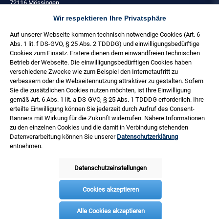
72116 Mössingen
Wir respektieren Ihre Privatsphäre
+49 (0) 7473 3781 0
Auf unserer Webseite kommen technisch notwendige Cookies (Art. 6
Täglich:
Abs. 1 lit. f DS-GVO, § 25 Abs. 2 TDDDG) und einwilligungsbedürftige
08:00 - 17:00 Uhr
Cookies zum Einsatz. Erstere dienen dem einwandfreien technischen
Freitag:
Betrieb der Webseite. Die einwilligungsbedürftigen Cookies haben
08:00 - 14:30 Uhr
verschiedene Zwecke wie zum Beispiel den Internetaufritt zu
verbessern oder die Webseitennutzung attraktiver zu gestalten. Sofern
Service
Sie die zusätzlichen Cookies nutzen möchten, ist Ihre Einwilligung
gemäß Art. 6 Abs. 1 lit. a DS-GVO, § 25 Abs. 1 TDDDG erforderlich. Ihre
Informationen
erteilte Einwilligung können Sie jederzeit durch Aufruf des Consent-
Banners mit Wirkung für die Zukunft widerrufen. Nähere Informationen
Netzwerk
zu den einzelnen Cookies und die damit in Verbindung stehenden
Datenverarbeitung können Sie unserer
Datenschutzerklärung
Bezahlen
entnehmen.
Versand
Datenschutzeinstellungen
Cookies akzeptieren
* Alle Preise inkl. gesetzl. Mehrwertsteuer zzgl.
Alle Cookies akzeptieren
Versandkosten
und ggf.