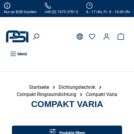
alt springen
Nur an B2B Kunden
+49 (0) 7473 3781 0
8 - 17 Uhr, Fr.: 8 - 14:30 Uhr
Menü
Startseite
Dichtungstechnik
Compakt Ringraumdichtung
Compakt Varia
COMPAKT VARIA
Produkte filtern