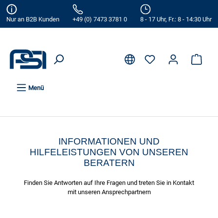
alt springen
Nur an B2B Kunden
+49 (0) 7473 3781 0
8 - 17 Uhr, Fr.: 8 - 14:30 Uhr
Menü
INFORMATIONEN UND
HILFELEISTUNGEN VON UNSEREN
BERATERN
Finden Sie Antworten auf Ihre Fragen und treten Sie in Kontakt
mit unseren Ansprechpartnern