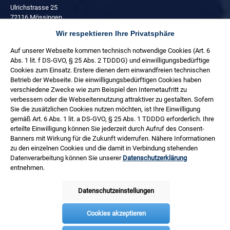
Ulrichstrasse 25
72116 Mössingen
Wir respektieren Ihre Privatsphäre
+49 (0) 7473 3781 0
Auf unserer Webseite kommen technisch notwendige Cookies (Art. 6
Täglich:
Abs. 1 lit. f DS-GVO, § 25 Abs. 2 TDDDG) und einwilligungsbedürftige
08:00 - 17:00 Uhr
Cookies zum Einsatz. Erstere dienen dem einwandfreien technischen
Freitag:
Betrieb der Webseite. Die einwilligungsbedürftigen Cookies haben
08:00 - 14:30 Uhr
verschiedene Zwecke wie zum Beispiel den Internetaufritt zu
verbessern oder die Webseitennutzung attraktiver zu gestalten. Sofern
Service
Sie die zusätzlichen Cookies nutzen möchten, ist Ihre Einwilligung
gemäß Art. 6 Abs. 1 lit. a DS-GVO, § 25 Abs. 1 TDDDG erforderlich. Ihre
Informationen
erteilte Einwilligung können Sie jederzeit durch Aufruf des Consent-
Banners mit Wirkung für die Zukunft widerrufen. Nähere Informationen
Netzwerk
zu den einzelnen Cookies und die damit in Verbindung stehenden
Datenverarbeitung können Sie unserer
Datenschutzerklärung
Bezahlen
entnehmen.
Versand
Datenschutzeinstellungen
Cookies akzeptieren