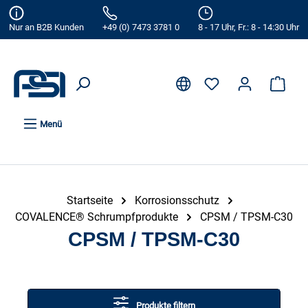
alt springen
Nur an B2B Kunden
+49 (0) 7473 3781 0
8 - 17 Uhr, Fr.: 8 - 14:30 Uhr
Menü
Startseite
Korrosionsschutz
COVALENCE® Schrumpfprodukte
CPSM / TPSM-C30
CPSM / TPSM-C30
Produkte filtern